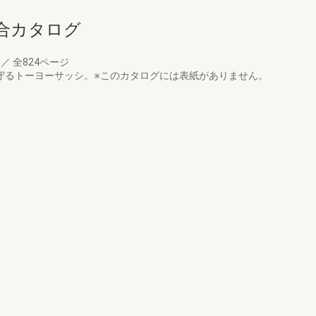
合カタログ
月
／
全824ページ
守るトーヨーサッシ。※このカタログには表紙がありません。