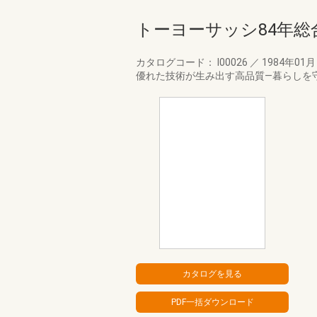
トーヨーサッシ84年総
カタログコード： I00026
／
1984年01
優れた技術が生み出す高品質―暮らしを