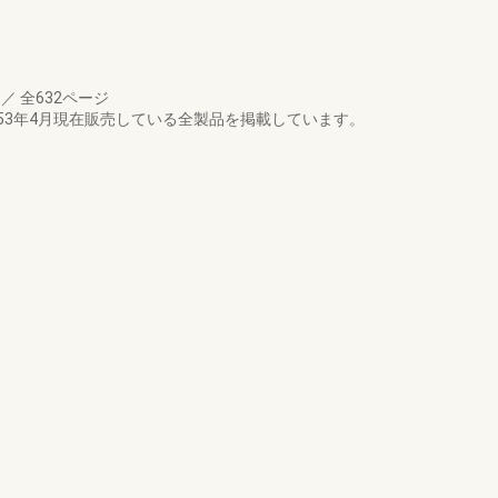
月
／
全632ページ
53年4月現在販売している全製品を掲載しています。