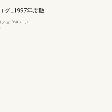
グ_1997年度版
月
／
全1064ページ
す。