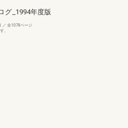
グ_1994年度版
月
／
全1078ページ
です。