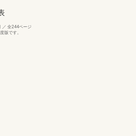
表
月
／
全244ページ
年度版です。