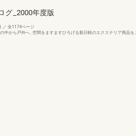
グ_2000年度版
月
／
全1174ページ
。家の中から戸外へ…空間をますますひろげる新日軽のエクステリア商品を