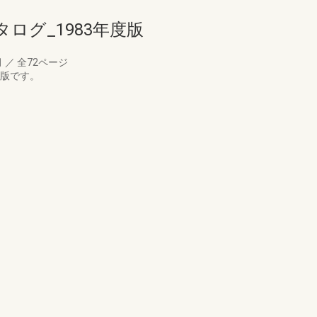
ログ_1983年度版
月
／
全72ページ
度版です。