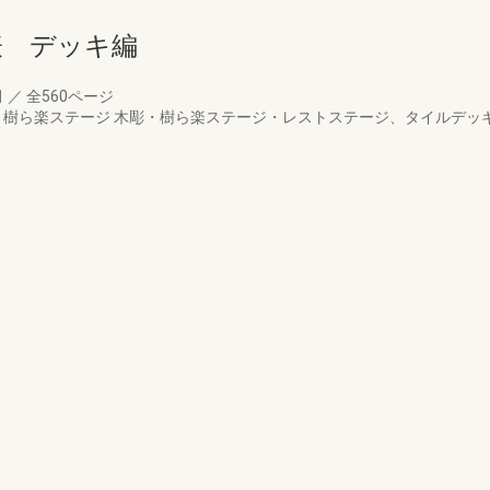
表 デッキ編
月
／
全560ページ
S、樹ら楽ステージ 木彫・樹ら楽ステージ・レストステージ、タイルデ