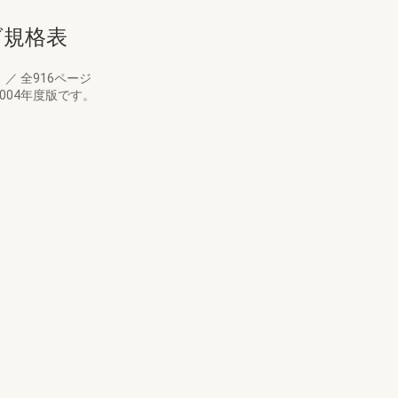
ログ規格表
月
／
全916ページ
004年度版です。