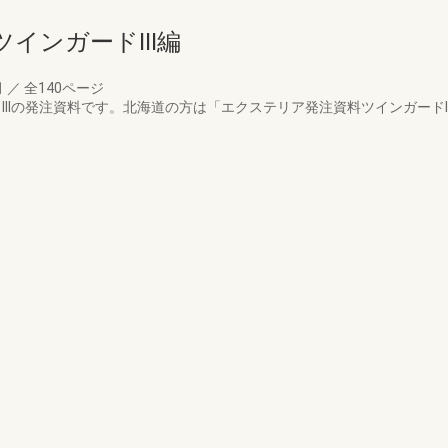
インガードIII編
月
／
全140ページ
IIIの発注資料です。北海道の方は「エクステリア発注資料ツインガードI