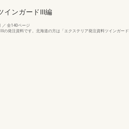
インガードIII編
月
／
全140ページ
ドⅢの発注資料です。北海道の方は「エクステリア発注資料ツインガードII