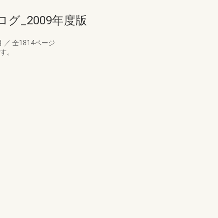
グ_2009年度版
月
／
全1814ページ
です。