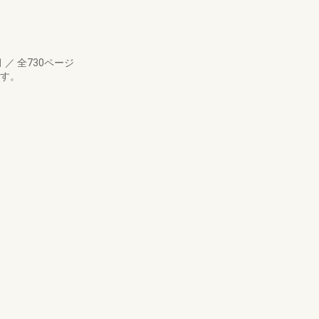
月
／
全730ページ
です。