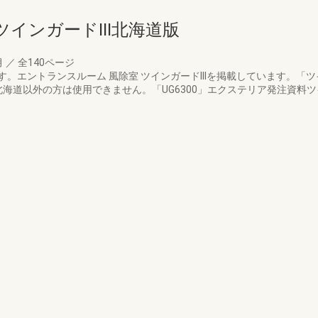
インガードIII北海道版
月
／
全140ページ
エントランスルーム 風除室 ツインガードIIIを掲載しています。「ツイン
)北海道以外の方は使用できません。「UG6300」エクステリア発注資料ツ