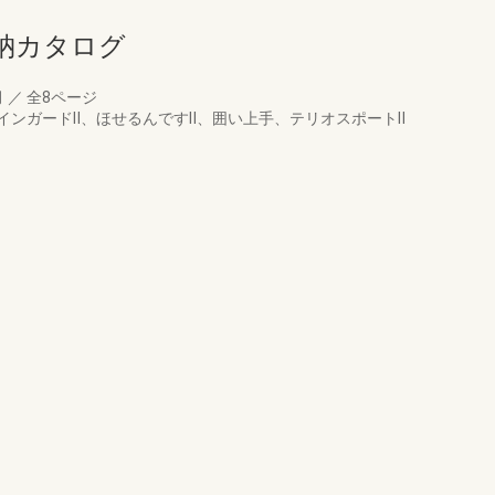
納カタログ
月
／
全8ページ
インガードⅡ、ほせるんですⅡ、囲い上手、テリオスポートⅡ