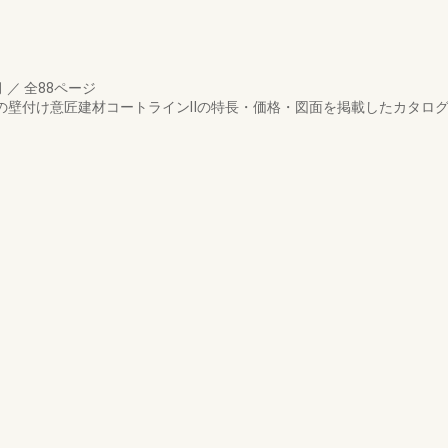
月
／
全88ページ
リアの壁付け意匠建材コートラインⅡの特長・価格・図面を掲載したカタロ