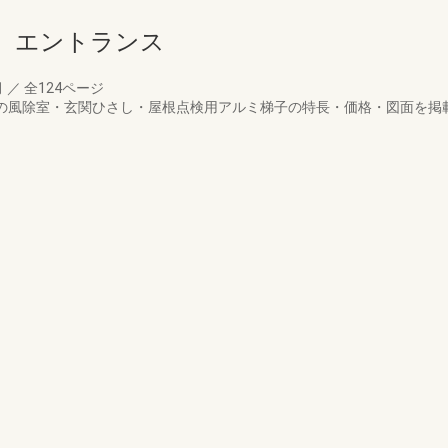
 エントランス
月
／
全124ページ
リアの風除室・玄関ひさし・屋根点検用アルミ梯子の特長・価格・図面を