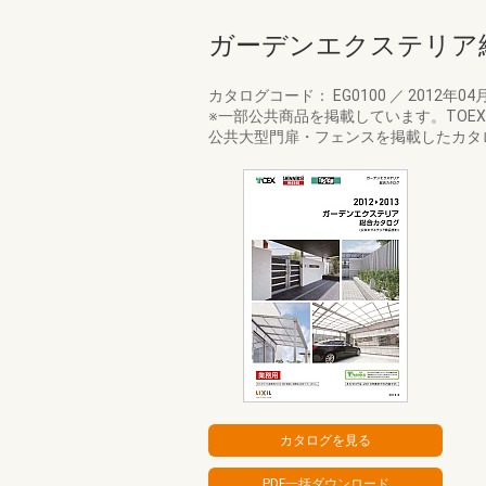
ガーデンエクステリア
カタログコード： EG0100
／
2012年04
※一部公共商品を掲載しています。TO
公共大型門扉・フェンスを掲載したカタ