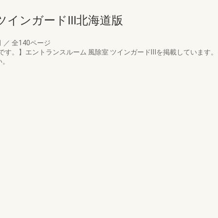
インガードIII北海道版
月
／
全140ページ
です。】エントランスルーム 風除室 ツインガードⅢを掲載しています
い。