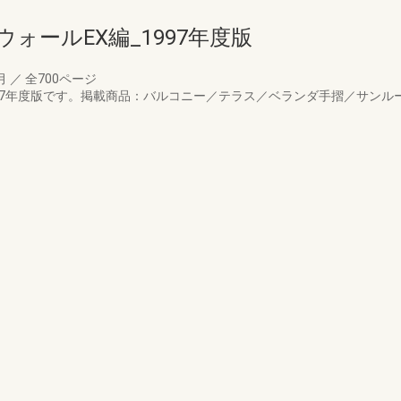
ォールEX編_1997年度版
7月
／
全700ページ
997年度版です。掲載商品：バルコニー／テラス／ベランダ手摺／サン