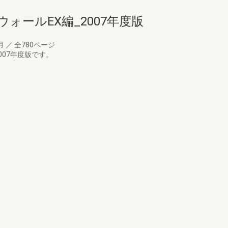
ォールEX編_2007年度版
4月
／
全780ページ
007年度版です。