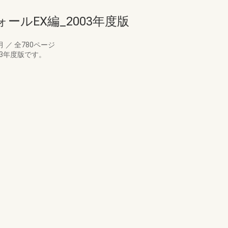
ールEX編_2003年度版
0月
／
全780ページ
03年度版です。