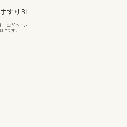
手すりBL
月
／
全20ページ
タログです。