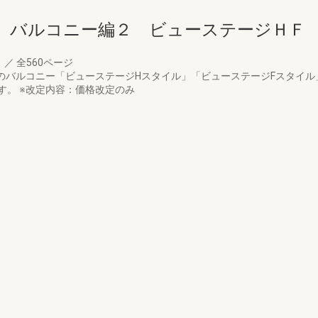
 バルコニー編２ ビューステージＨＦ
月
／
全560ページ
アのバルコニー「ビューステージHスタイル」「ビューステージFスタイ
す。 ※改定内容：価格改定のみ