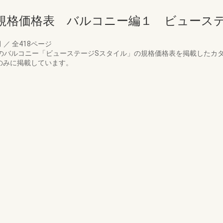
規格価格表 バルコニー編１ ビュース
月
／
全418ページ
リアのバルコニー「ビューステージSスタイル」の規格価格表を掲載したカ
のみに掲載しています。