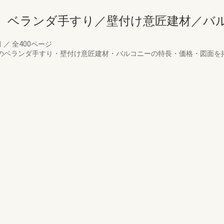
 ベランダ手すり／壁付け意匠建材／バ
月
／
全400ページ
リアのベランダ手すり・壁付け意匠建材・バルコニーの特長・価格・図面