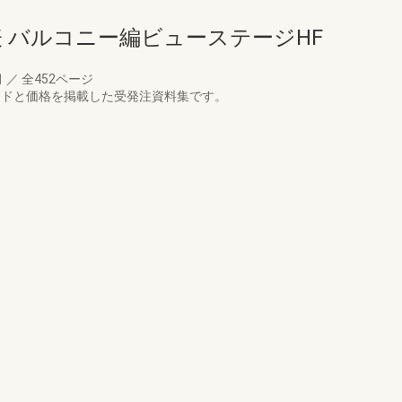
表 バルコニー編ビューステージHF
月
／
全452ページ
ードと価格を掲載した受発注資料集です。