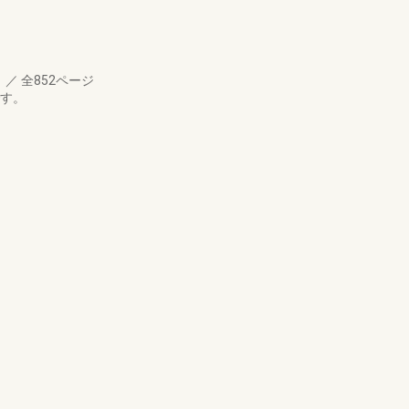
月
／
全852ページ
です。