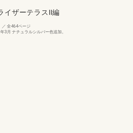
イザーテラスII編
月
／
全464ページ
’11年3月 ナチュラルシルバー色追加。