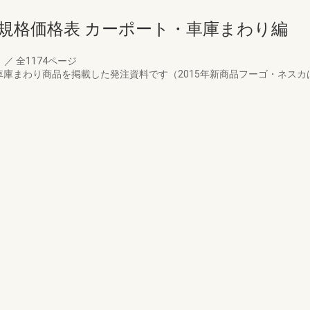
規格価格表 カーポート・車庫まわり編
月
／
全1174ページ
車庫まわり商品を掲載した発注資料です（2015年新商品フーゴ・ネス