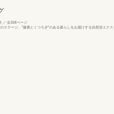
グ
月
／
全268ページ
活”のステージ、“健康とくつろぎ”のある暮らしをお届けする自然浴エク