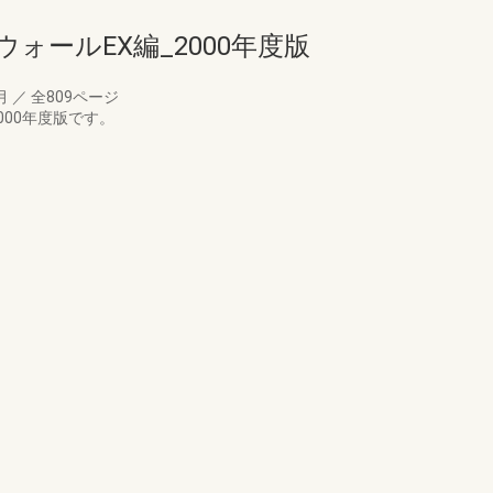
ォールEX編_2000年度版
5月
／
全809ページ
000年度版です。