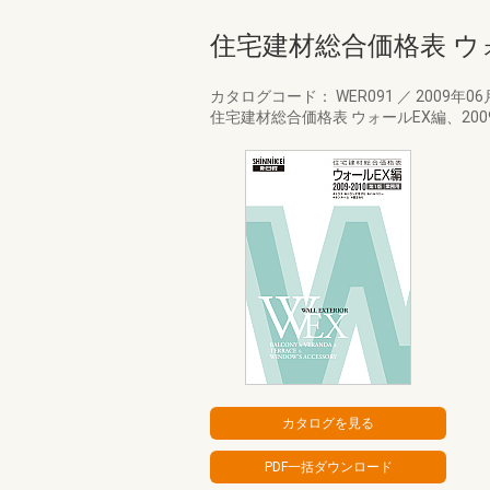
住宅建材総合価格表 ウォ
カタログコード： WER091
／
2009年0
住宅建材総合価格表 ウォールEX編、20