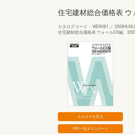
住宅建材総合価格表 ウォ
カタログコード： WER081
／
2008年0
住宅建材総合価格表 ウォールEX編、20