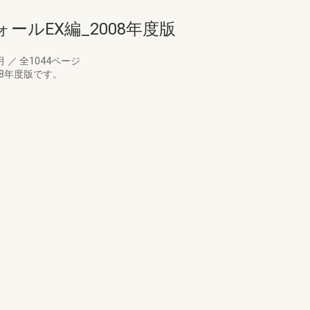
ールEX編_2008年度版
6月
／
全1044ページ
08年度版です。