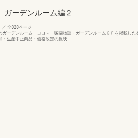
 ガーデンルーム編２
月
／
全828ページ
リアのガーデンルーム ココマ・暖蘭物語・ガーデンルームＧＦを掲載し
追加・生産中止商品・価格改定の反映