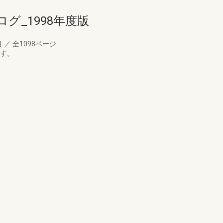
グ_1998年度版
月
／
全1098ページ
です。