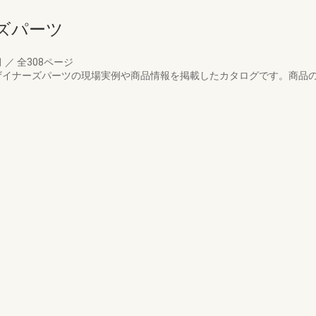
ズパーツ
月
／
全308ページ
デザイナーズパーツの現場実例や商品情報を掲載したカタログです。商品