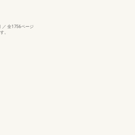
月
／
全1756ページ
です。