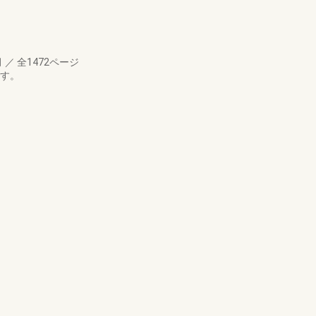
月
／
全1472ページ
です。