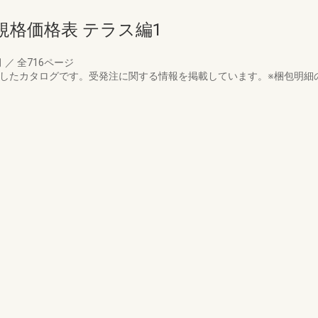
格価格表 テラス編1
月
／
全716ページ
載したカタログです。受発注に関する情報を掲載しています。※梱包明細