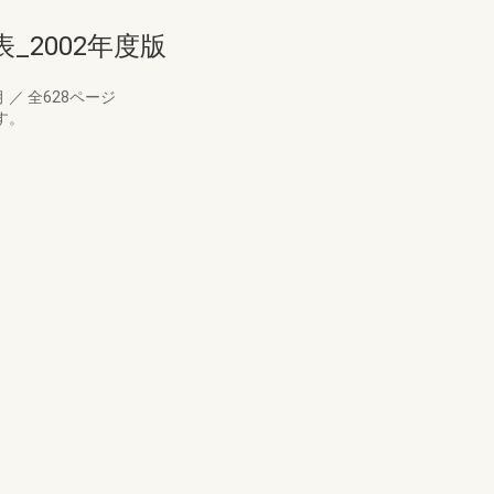
_2002年度版
月
／
全628ページ
す。