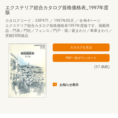
エクステリア総合カタログ規格価格表_1997年度
版
カタログコード： EXP971
／
1997年05月
／
全464ページ
エクステリア総合カタログ規格価格表1997年度版です。掲載商
品：門扉／門柱／フェンス／門戸・塀／庭まわり／車庫まわり／
景観EX関連品
(97.4MB)
お知らせ表示