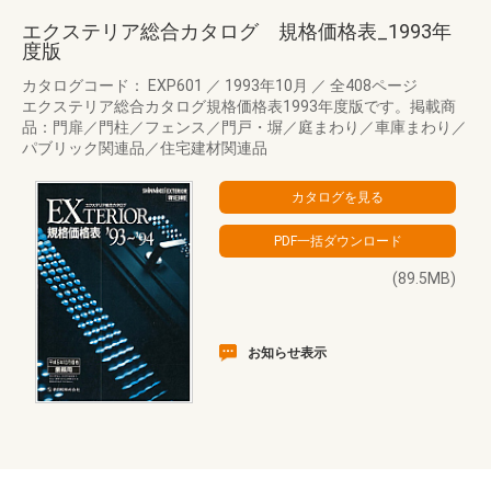
エクステリア総合カタログ 規格価格表_1993年
度版
カタログコード： EXP601
／
1993年10月
／
全408ページ
エクステリア総合カタログ規格価格表1993年度版です。掲載商
品：門扉／門柱／フェンス／門戸・塀／庭まわり／車庫まわり／
パブリック関連品／住宅建材関連品
(89.5MB)
お知らせ表示