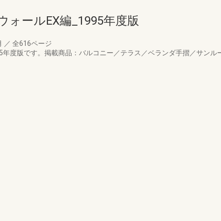
ォールEX編_1995年度版
月
／
全616ページ
995年度版です。掲載商品：バルコニー／テラス／ベランダ手摺／サン