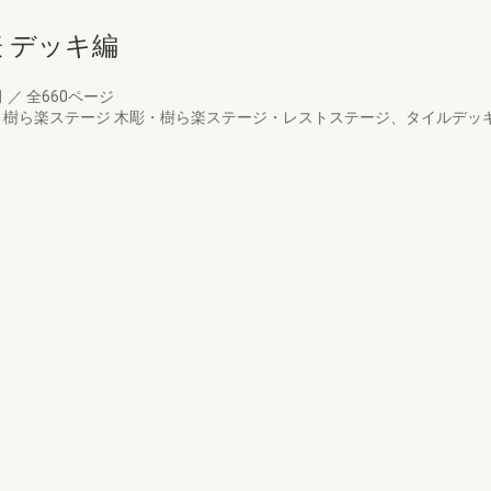
表 デッキ編
月
／
全660ページ
S、樹ら楽ステージ 木彫・樹ら楽ステージ・レストステージ、タイルデ