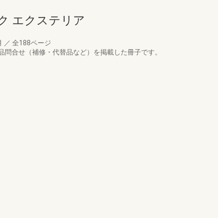
ク エクステリア
月
／
全188ページ
品問合せ（補修・代替品など）を掲載した冊子です。