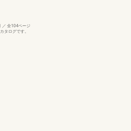
月
／
全104ページ
たカタログです。