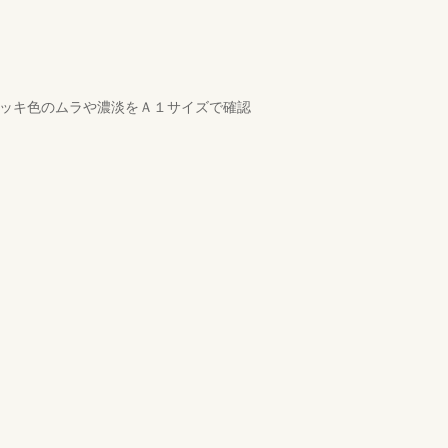
デッキ色のムラや濃淡をＡ１サイズで確認