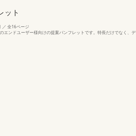
レット
月
／
全16ページ
Ｓのエンドユーザー様向けの提案パンフレットです。特長だけでなく、