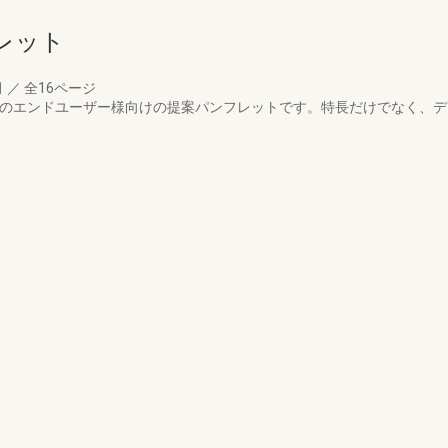
レット
月
／
全16ページ
Ｓのエンドユーザー様向けの提案パンフレットです。特長だけでなく、