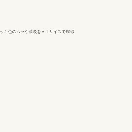
デッキ色のムラや濃淡をＡ１サイズで確認