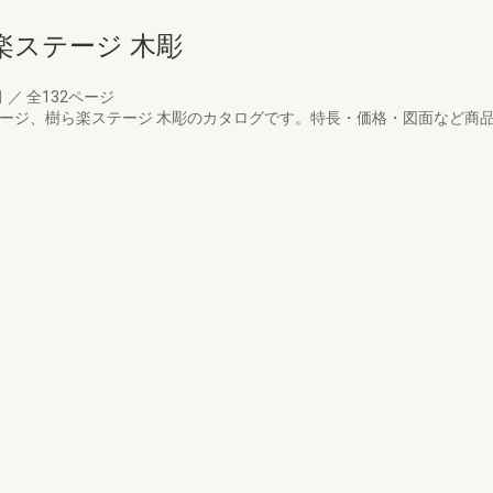
楽ステージ 木彫
月
／
全132ページ
テージ、樹ら楽ステージ 木彫のカタログです。特長・価格・図面など商